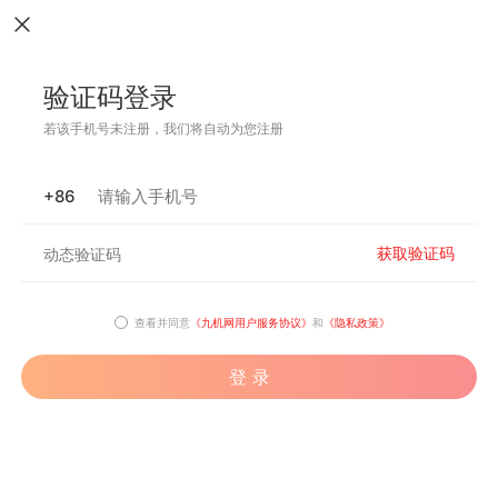
验证码登录
若该手机号未注册，我们将自动为您注册
+86
获取验证码
查看并同意
《九机网用户服务协议》
和
《隐私政策》
登 录