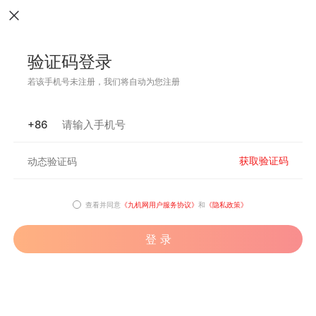
验证码登录
若该手机号未注册，我们将自动为您注册
+86
获取验证码
查看并同意
《九机网用户服务协议》
和
《隐私政策》
登 录