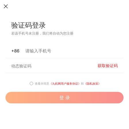
验证码登录
若该手机号未注册，我们将自动为您注册
+86
获取验证码
查看并同意
《九机网用户服务协议》
和
《隐私政策》
登 录