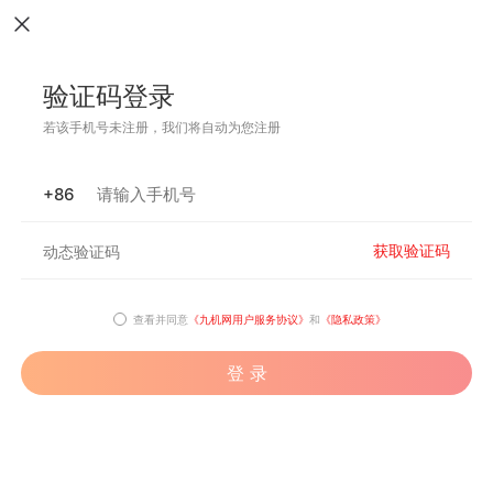
验证码登录
若该手机号未注册，我们将自动为您注册
+86
获取验证码
查看并同意
《九机网用户服务协议》
和
《隐私政策》
登 录