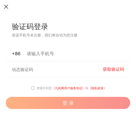
验证码登录
若该手机号未注册，我们将自动为您注册
+86
获取验证码
查看并同意
《九机网用户服务协议》
和
《隐私政策》
登 录