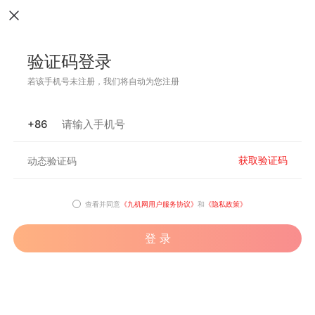
验证码登录
若该手机号未注册，我们将自动为您注册
+86
获取验证码
查看并同意
《九机网用户服务协议》
和
《隐私政策》
登 录