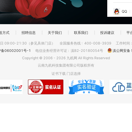
QQ
送方式
|
招聘信息
|
关于我们
|
联系我们
|
投诉建议
|
平
 09:00-21:30（参见具体门店）
全国服务热线
:
400-008-3939
工作时间
P备06002001号-1
电信业务经营许可证
:
滇B2-20180054号
滇公网安备 5
Copyright © 2006 - 2026 九机网 All Rights Reserved
云南九机科技集团有限公司版权所有
证书下载
门店选择