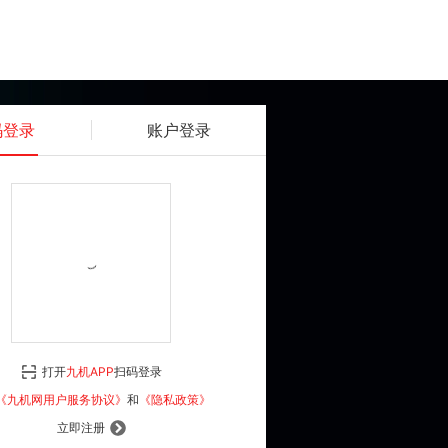
码登录
账户登录
获取动态密码
确认
《九机网用户服务协议》
和
《隐私政策》
打开
九机APP
扫码登录
登 录
《九机网用户服务协议》
和
《隐私政策》
立即注册