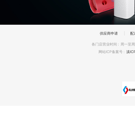
供应商申请
|
配
各门店营业时间
:
周一至周日
网站ICP备案号
:
滇IC