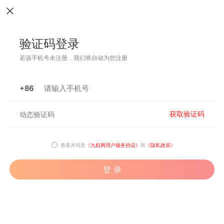
验证码登录
若该手机号未注册，我们将自动为您注册
+86
获取验证码
查看并同意
《九机网用户服务协议》
和
《隐私政策》
登 录