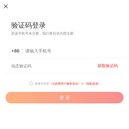
验证码登录
若该手机号未注册，我们将自动为您注册
+86
获取验证码
查看并同意
《九机网用户服务协议》
和
《隐私政策》
登 录