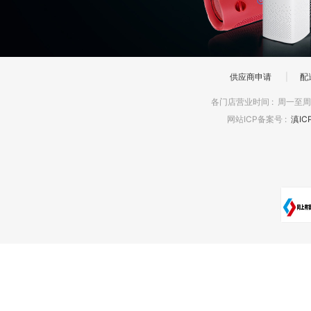
供应商申请
|
配
各门店营业时间
:
周一至周日
网站ICP备案号
:
滇IC