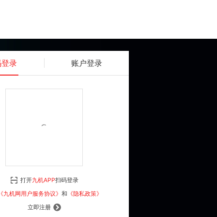
码登录
账户登录
获取动态密码
确认
《九机网用户服务协议》
和
《隐私政策》
打开
九机APP
扫码登录
登 录
《九机网用户服务协议》
和
《隐私政策》
立即注册