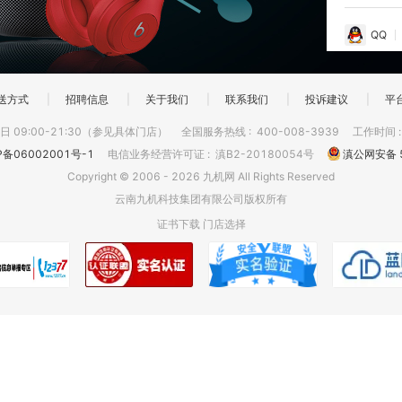
QQ
送方式
|
招聘信息
|
关于我们
|
联系我们
|
投诉建议
|
平
 09:00-21:30（参见具体门店）
全国服务热线
:
400-008-3939
工作时间
P备06002001号-1
电信业务经营许可证
:
滇B2-20180054号
滇公网安备 5
Copyright © 2006 - 2026 九机网 All Rights Reserved
云南九机科技集团有限公司版权所有
证书下载
门店选择