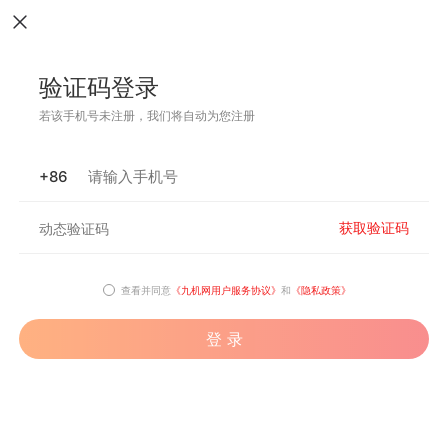
验证码登录
若该手机号未注册，我们将自动为您注册
+86
获取验证码
查看并同意
《九机网用户服务协议》
和
《隐私政策》
登 录