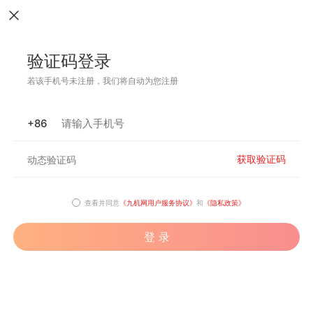
验证码登录
若该手机号未注册，我们将自动为您注册
+86
获取验证码
查看并同意
《九机网用户服务协议》
和
《隐私政策》
登 录