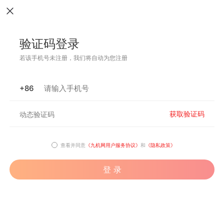
验证码登录
若该手机号未注册，我们将自动为您注册
+86
获取验证码
查看并同意
《九机网用户服务协议》
和
《隐私政策》
登 录