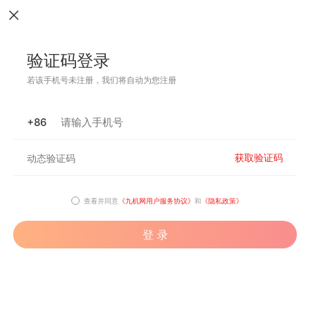
验证码登录
若该手机号未注册，我们将自动为您注册
+86
获取验证码
查看并同意
《九机网用户服务协议》
和
《隐私政策》
登 录