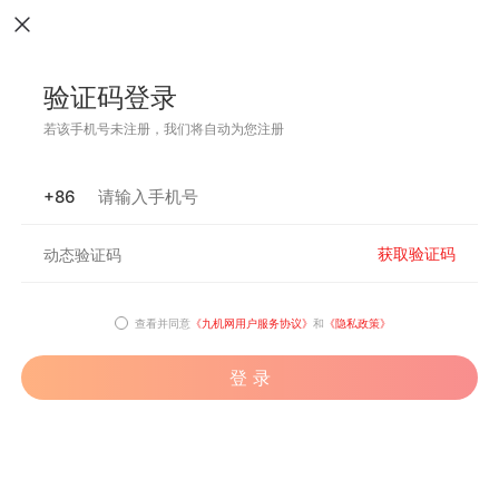
验证码登录
若该手机号未注册，我们将自动为您注册
+86
获取验证码
查看并同意
《九机网用户服务协议》
和
《隐私政策》
登 录