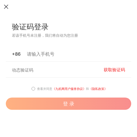
验证码登录
若该手机号未注册，我们将自动为您注册
+86
获取验证码
查看并同意
《九机网用户服务协议》
和
《隐私政策》
登 录