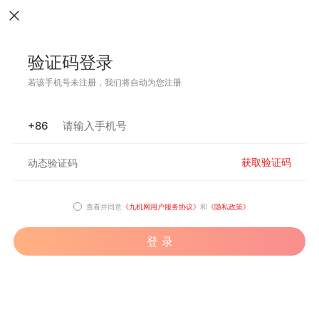
验证码登录
若该手机号未注册，我们将自动为您注册
+86
获取验证码
查看并同意
《九机网用户服务协议》
和
《隐私政策》
登 录