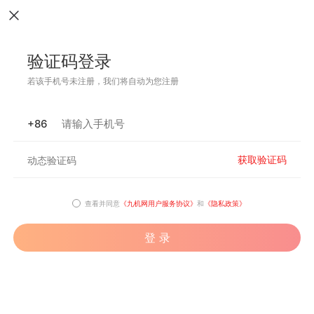
验证码登录
若该手机号未注册，我们将自动为您注册
+86
获取验证码
查看并同意
《九机网用户服务协议》
和
《隐私政策》
登 录