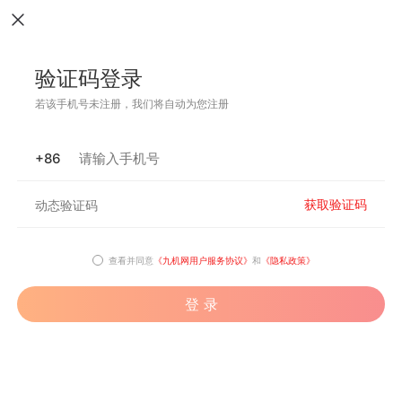
验证码登录
若该手机号未注册，我们将自动为您注册
+86
获取验证码
查看并同意
《九机网用户服务协议》
和
《隐私政策》
登 录