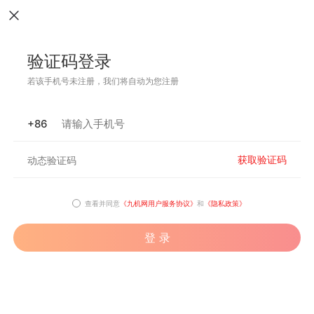
验证码登录
若该手机号未注册，我们将自动为您注册
+86
获取验证码
查看并同意
《九机网用户服务协议》
和
《隐私政策》
登 录