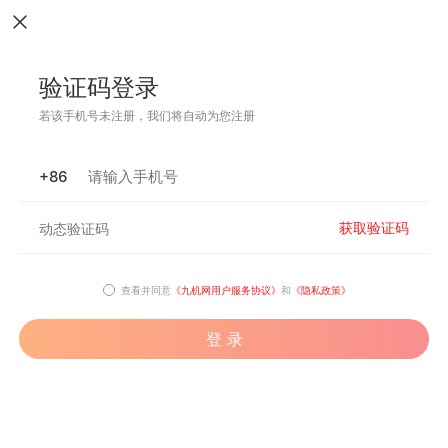
验证码登录
若该手机号未注册，我们将自动为您注册
+86
获取验证码
查看并同意
《九机网用户服务协议》
和
《隐私政策》
登 录