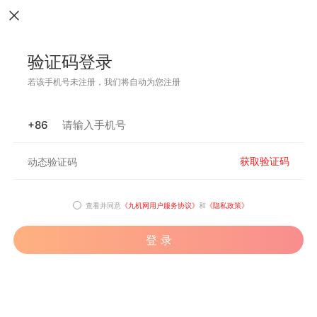
验证码登录
若该手机号未注册，我们将自动为您注册
+86
获取验证码
查看并同意
《九机网用户服务协议》
和
《隐私政策》
登 录