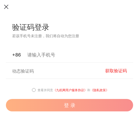
验证码登录
若该手机号未注册，我们将自动为您注册
+86
获取验证码
查看并同意
《九机网用户服务协议》
和
《隐私政策》
登 录