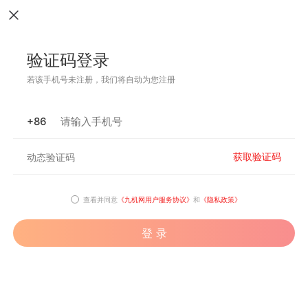
验证码登录
若该手机号未注册，我们将自动为您注册
+86
获取验证码
查看并同意
《九机网用户服务协议》
和
《隐私政策》
登 录