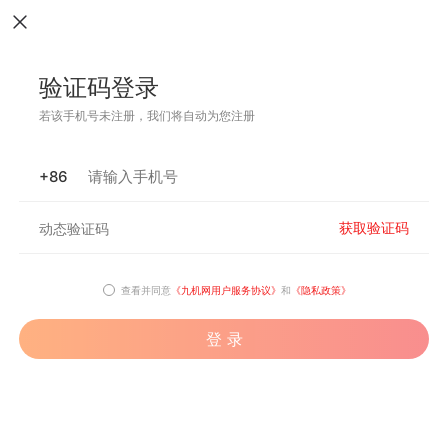
验证码登录
若该手机号未注册，我们将自动为您注册
+86
获取验证码
查看并同意
《九机网用户服务协议》
和
《隐私政策》
登 录