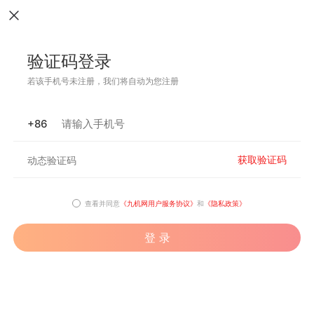
验证码登录
若该手机号未注册，我们将自动为您注册
+86
获取验证码
查看并同意
《九机网用户服务协议》
和
《隐私政策》
登 录