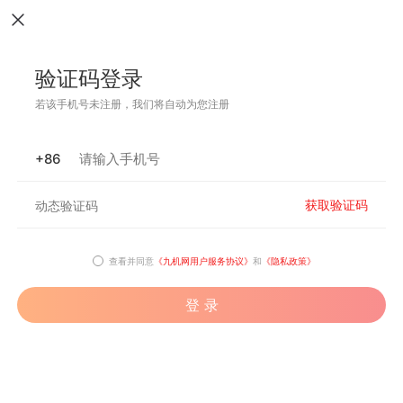
验证码登录
若该手机号未注册，我们将自动为您注册
+86
获取验证码
查看并同意
《九机网用户服务协议》
和
《隐私政策》
登 录