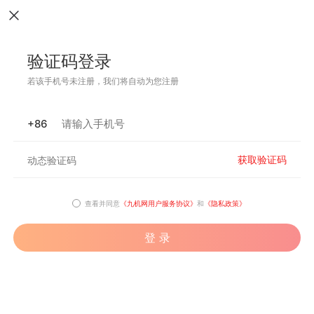
验证码登录
若该手机号未注册，我们将自动为您注册
+86
获取验证码
查看并同意
《九机网用户服务协议》
和
《隐私政策》
登 录