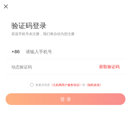
验证码登录
若该手机号未注册，我们将自动为您注册
+86
获取验证码
查看并同意
《九机网用户服务协议》
和
《隐私政策》
登 录