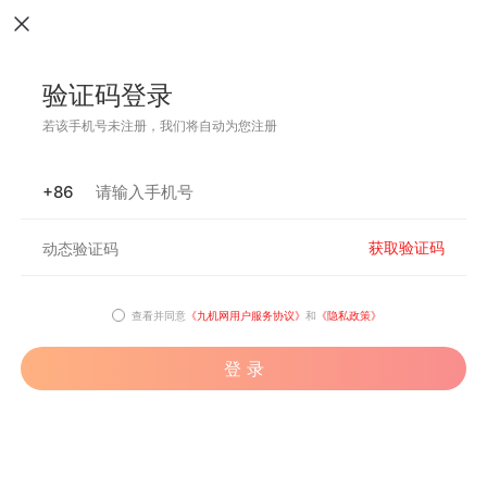
验证码登录
若该手机号未注册，我们将自动为您注册
+86
获取验证码
查看并同意
《九机网用户服务协议》
和
《隐私政策》
登 录