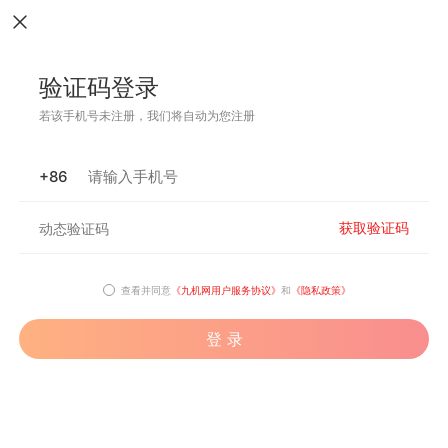
验证码登录
若该手机号未注册，我们将自动为您注册
+86
获取验证码
查看并同意
《九机网用户服务协议》
和
《隐私政策》
登 录