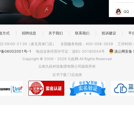
QQ
送方式
|
招聘信息
|
关于我们
|
联系我们
|
投诉建议
|
平
 09:00-21:30（参见具体门店）
全国服务热线
:
400-008-3939
工作时间
P备06002001号-1
电信业务经营许可证
:
滇B2-20180054号
滇公网安备 5
Copyright © 2006 - 2026 九机网 All Rights Reserved
云南九机科技集团有限公司版权所有
证书下载
门店选择