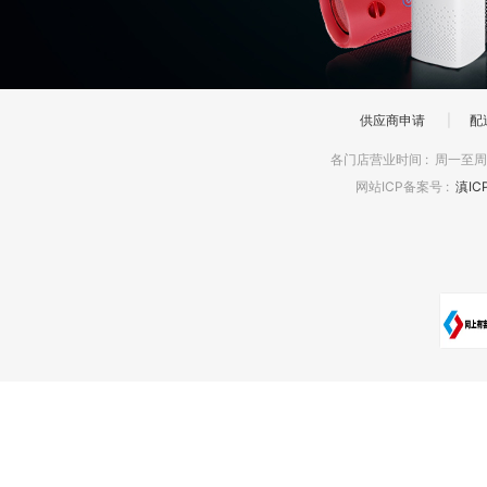
供应商申请
|
配
各门店营业时间
:
周一至周日
网站ICP备案号
:
滇IC