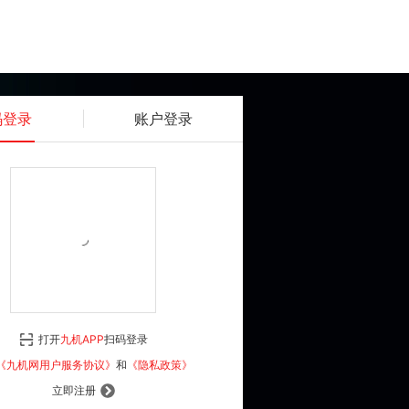
码登录
账户登录
获取动态密码
确认
《九机网用户服务协议》
和
《隐私政策》
打开
九机APP
扫码登录
登 录
《九机网用户服务协议》
和
《隐私政策》
立即注册