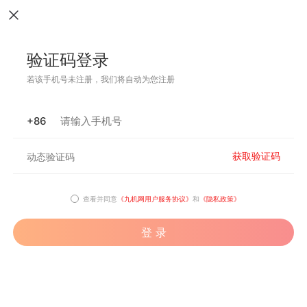
验证码登录
若该手机号未注册，我们将自动为您注册
+86
获取验证码
查看并同意
《九机网用户服务协议》
和
《隐私政策》
登 录