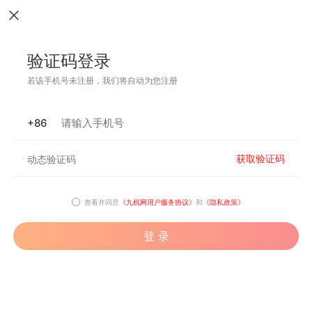
验证码登录
若该手机号未注册，我们将自动为您注册
+86
获取验证码
查看并同意
《九机网用户服务协议》
和
《隐私政策》
登 录