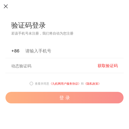
验证码登录
若该手机号未注册，我们将自动为您注册
+86
获取验证码
查看并同意
《九机网用户服务协议》
和
《隐私政策》
登 录