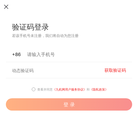
验证码登录
若该手机号未注册，我们将自动为您注册
+86
获取验证码
查看并同意
《九机网用户服务协议》
和
《隐私政策》
登 录