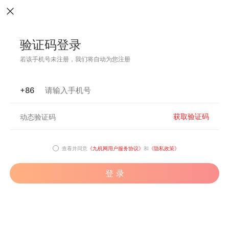
验证码登录
若该手机号未注册，我们将自动为您注册
+86
获取验证码
查看并同意
《九机网用户服务协议》
和
《隐私政策》
登 录