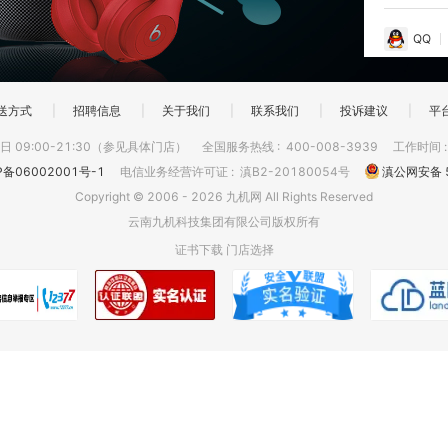
QQ
送方式
|
招聘信息
|
关于我们
|
联系我们
|
投诉建议
|
平
 09:00-21:30（参见具体门店）
全国服务热线
:
400-008-3939
工作时间
P备06002001号-1
电信业务经营许可证
:
滇B2-20180054号
滇公网安备 5
Copyright © 2006 - 2026 九机网 All Rights Reserved
云南九机科技集团有限公司版权所有
证书下载
门店选择