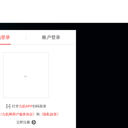
码登录
账户登录
获取动态密码
确认
《九机网用户服务协议》
和
《隐私政策》
打开
九机APP
扫码登录
登 录
《九机网用户服务协议》
和
《隐私政策》
立即注册