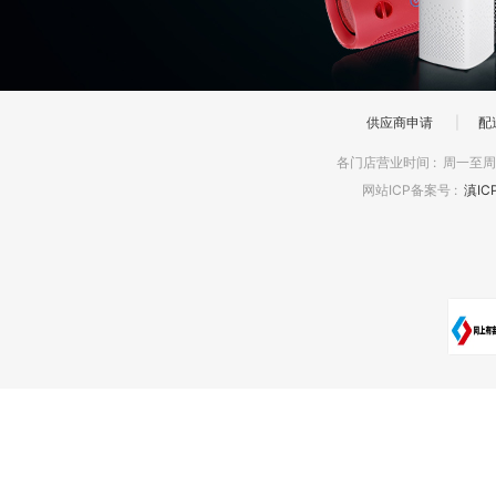
供应商申请
|
配
各门店营业时间
:
周一至周日
网站ICP备案号
:
滇IC