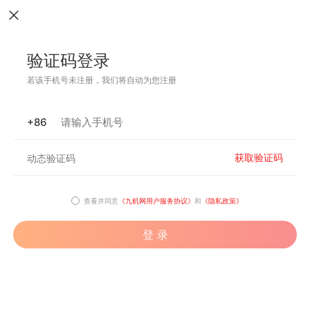
验证码登录
若该手机号未注册，我们将自动为您注册
+86
获取验证码
查看并同意
《九机网用户服务协议》
和
《隐私政策》
登 录