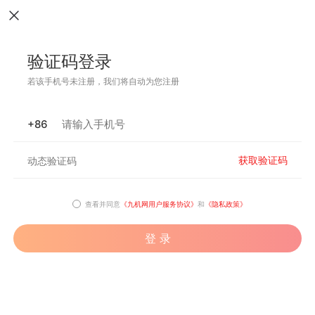
验证码登录
若该手机号未注册，我们将自动为您注册
+86
获取验证码
查看并同意
《九机网用户服务协议》
和
《隐私政策》
登 录