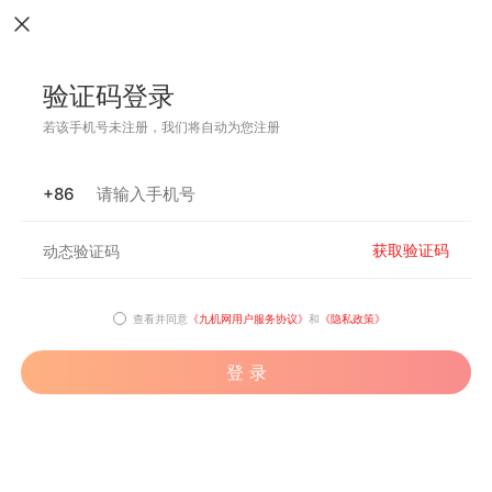
验证码登录
若该手机号未注册，我们将自动为您注册
+86
获取验证码
查看并同意
《九机网用户服务协议》
和
《隐私政策》
登 录