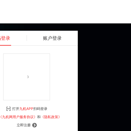
码登录
账户登录
获取动态密码
确认
《九机网用户服务协议》
和
《隐私政策》
打开
九机APP
扫码登录
登 录
《九机网用户服务协议》
和
《隐私政策》
立即注册