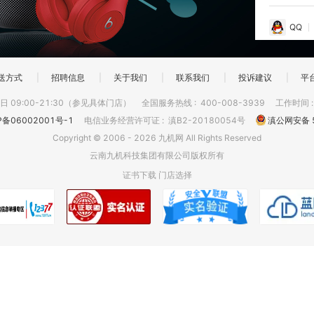
QQ
送方式
|
招聘信息
|
关于我们
|
联系我们
|
投诉建议
|
平
 09:00-21:30（参见具体门店）
全国服务热线
:
400-008-3939
工作时间
P备06002001号-1
电信业务经营许可证
:
滇B2-20180054号
滇公网安备 5
Copyright © 2006 - 2026 九机网 All Rights Reserved
云南九机科技集团有限公司版权所有
证书下载
门店选择