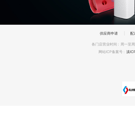
供应商申请
|
配
各门店营业时间
:
周一至周日
网站ICP备案号
:
滇IC