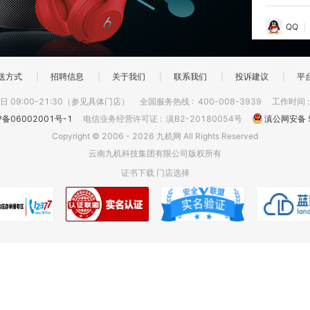
QQ
送方式
|
招聘信息
|
关于我们
|
联系我们
|
投诉建议
|
平
 09:00-21:30（参见具体门店）
全国服务热线
:
400-008-3939
工作时间
P备06002001号-1
电信业务经营许可证
:
滇B2-20180054号
滇公网安备 5
Copyright © 2006 - 2026 九机网 All Rights Reserved
云南九机科技集团有限公司版权所有
证书下载
门店选择