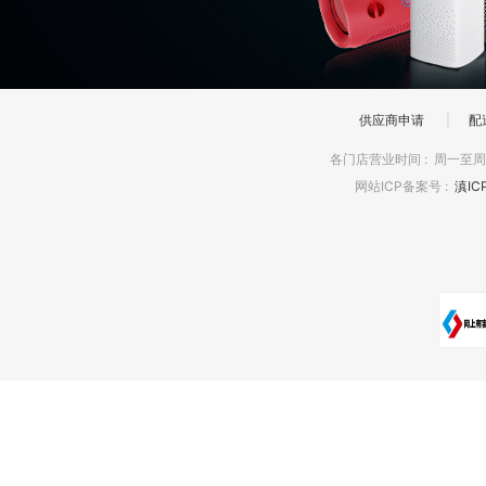
供应商申请
|
配
各门店营业时间
:
周一至周日
网站ICP备案号
:
滇IC