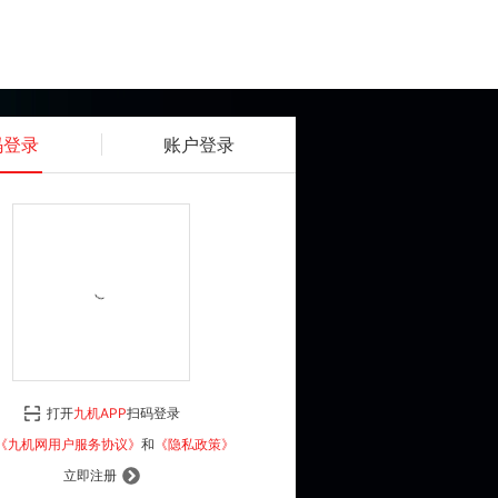
码登录
账户登录
获取动态密码
确认
《九机网用户服务协议》
和
《隐私政策》
打开
九机APP
扫码登录
登 录
《九机网用户服务协议》
和
《隐私政策》
立即注册