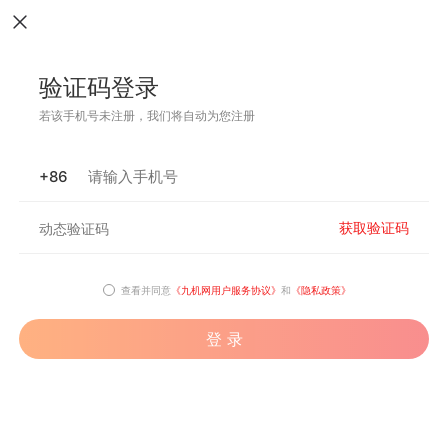
验证码登录
若该手机号未注册，我们将自动为您注册
+86
获取验证码
查看并同意
《九机网用户服务协议》
和
《隐私政策》
登 录