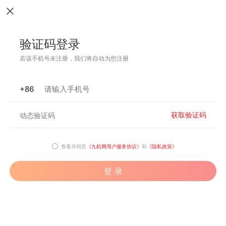
验证码登录
若该手机号未注册，我们将自动为您注册
+86
获取验证码
查看并同意
《九机网用户服务协议》
和
《隐私政策》
登 录