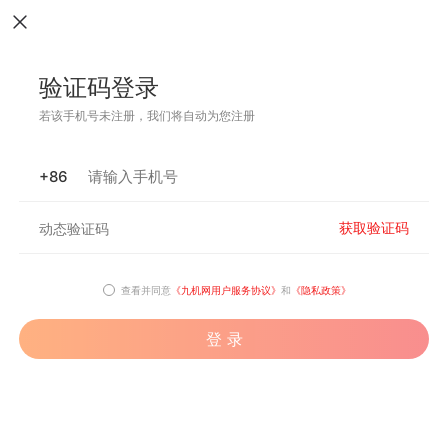
验证码登录
若该手机号未注册，我们将自动为您注册
+86
获取验证码
查看并同意
《九机网用户服务协议》
和
《隐私政策》
登 录