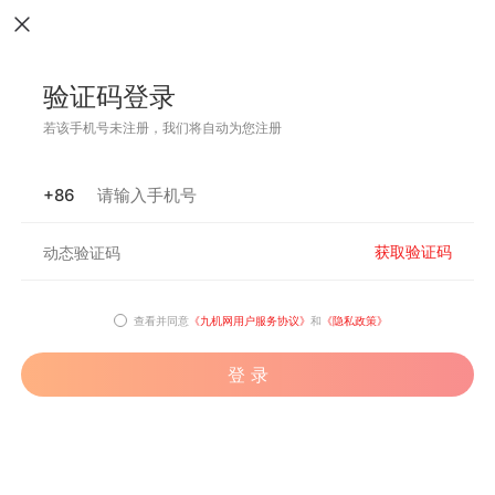
验证码登录
若该手机号未注册，我们将自动为您注册
+86
获取验证码
查看并同意
《九机网用户服务协议》
和
《隐私政策》
登 录