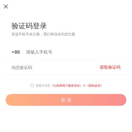
验证码登录
若该手机号未注册，我们将自动为您注册
+86
获取验证码
查看并同意
《九机网用户服务协议》
和
《隐私政策》
登 录