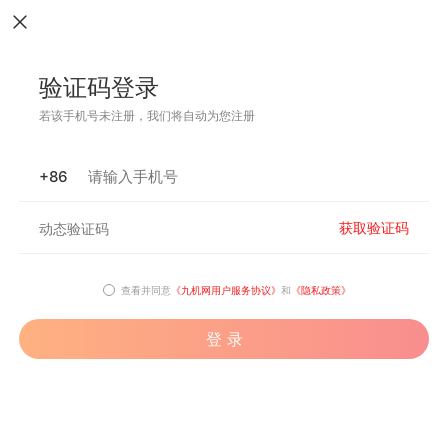
验证码登录
若该手机号未注册，我们将自动为您注册
+86
获取验证码
查看并同意
《九机网用户服务协议》
和
《隐私政策》
登 录