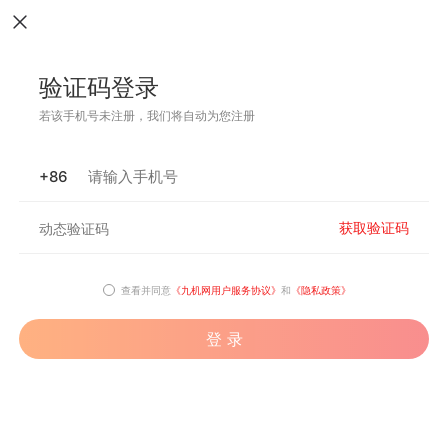
验证码登录
若该手机号未注册，我们将自动为您注册
+86
获取验证码
查看并同意
《九机网用户服务协议》
和
《隐私政策》
登 录